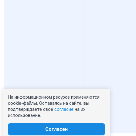
На информационном ресурсе применяются
Статистика портрета:
cookie-файлы. Оставаясь на сайте, вы
подтверждаете свое
согласие
на их
сейчас просматривают портрет - 0
использование.
зарегистрированные пользователи
посетившие портрет за 7 дней - 0
Согласен