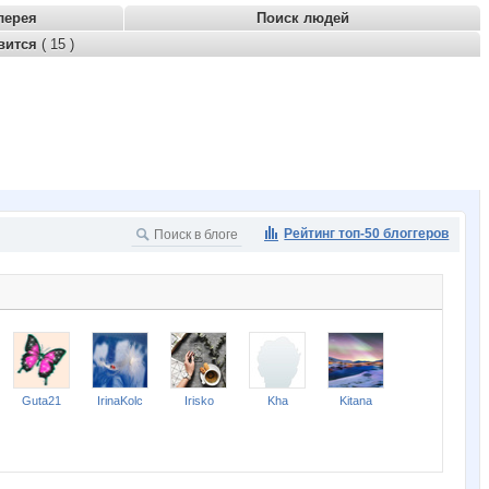
лерея
Поиск людей
вится
( 15 )
Рейтинг топ-50 блоггеров
Guta21
IrinaKolc
Irisko
Kha
Kitana