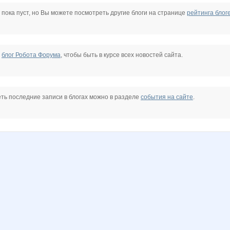
Naatka
Remontovnn.ru
Wisp@
belkastrelka
julia-dem
julia0802
 пока пуст, но Вы можете посмотреть другие блоги на странице
рейтинга блог
olga0504
rumi
striped snake
tanozd
vika0783
бэста
е
блог Робота Форума
, чтобы быть в курсе всех новостей сайта.
ч
Котечка
Лагранж
Лисёнок!
Обувь на любой вкус
Павел Рябинин
Солодушка
ть последние записи в блогах можно в разделе
события на сайте
.