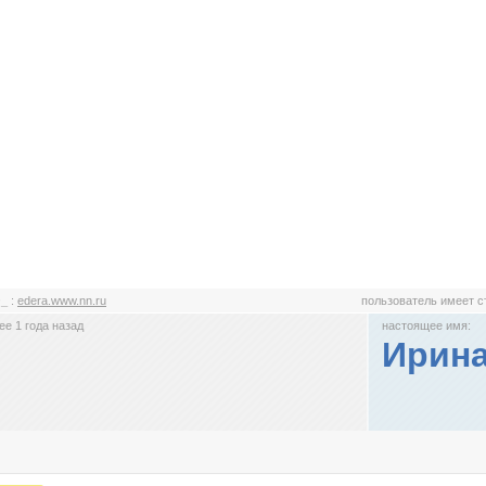
@_
:
edera.www.nn.ru
пользователь имеет 
е 1 года назад
настоящее имя:
Ирин