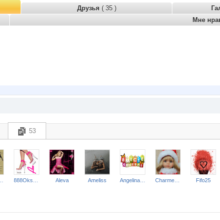
Друзья
( 35 )
Га
Мне нра
53
ТКИ и БЕЛЬЕ*
888Oksana
Aleva
Ameliss
Angelina2307
Charmed Lady
Fifo25